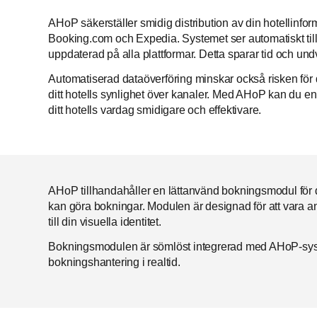
AHoP säkerställer smidig distribution av din hotellinfor
Booking.com och Expedia. Systemet ser automatiskt till a
uppdaterad på alla plattformar. Detta sparar tid och un
Automatiserad dataöverföring minskar också risken för d
ditt hotells synlighet över kanaler. Med AHoP kan du enke
ditt hotells vardag smidigare och effektivare.
AHoP tillhandahåller en lättanvänd bokningsmodul för d
kan göra bokningar. Modulen är designad för att vara a
till din visuella identitet.
Bokningsmodulen är sömlöst integrerad med AHoP-syst
bokningshantering i realtid.