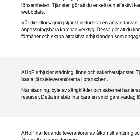
lönsamheten. Tjänsten gör att du enkelt och effektivt kan
webbplats.
Vår direktförsäljningstjänst inkluderar en användarvän
anpassningsbara kampanjverktyg. Dessa gör att du kan 
förmåner och skapa attraktiva erbjudanden som engagera
AHoP erbjuder städning, linne och säkerhetstjänster. 
bästa tjänsteleverantörerna i branschen.
När städning, byte av sängkläder och säkerhet hantera
resurser. Detta innebär inte bara en smidigare vardag för 
AHoP har ledande leverantörer av åtkomsthantering som
åtkomsthanteringslösningar.