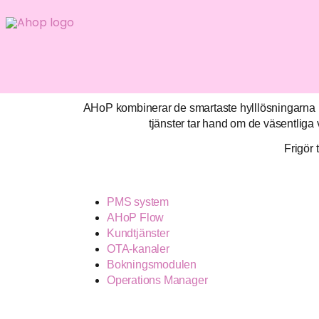
Hoppa
till
innehåll
AHoP kombinerar de smartaste hylllösningarna p
tjänster tar hand om de väsentliga 
Frigör 
PMS system
AHoP Flow
Kundtjänster
OTA-kanaler
Bokningsmodulen
Operations Manager