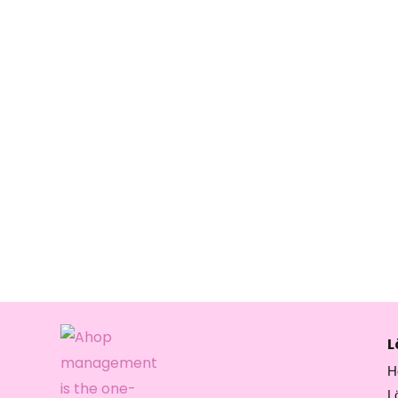
L
H
L