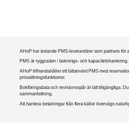
Upptäck det automagiska sättet att driva hotell
AHoP har ledande PMS-leverantörer som partners för a
PMS är ryggraden i boknings- och kapacitetshantering.
AHoP tillhandahåller ett lättanvänt PMS med reservati
prissättningsfunktioner.
Bokföringsdata och revisionsspår är lätt tillgängliga. Du
sammanfattning.
Att hantera betalningar från flera källor övervägs naturli