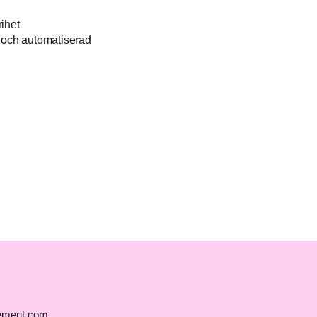
ihet
g och automatiserad
ment.com