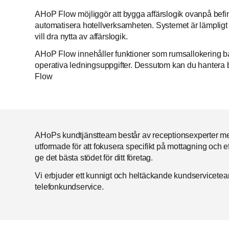
AHoP Flow möjliggör att bygga affärslogik ovanpå befint
automatisera hotellverksamheten. Systemet är lämpligt 
vill dra nytta av affärslogik.
AHoP Flow innehåller funktioner som rumsallokering ba
operativa ledningsuppgifter. Dessutom kan du hantera
Flow
AHoPs kundtjänstteam består av receptionsexperter m
utformade för att fokusera specifikt på mottagning och e
ge det bästa stödet för ditt företag.
Vi erbjuder ett kunnigt och heltäckande kundservicete
telefonkundservice.